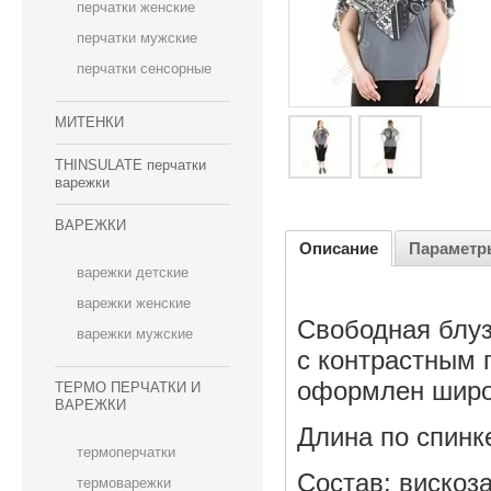
перчатки женские
перчатки мужские
перчатки сенсорные
МИТЕНКИ
THINSULATE перчатки
варежки
ВАРЕЖКИ
Описание
Параметр
варежки детские
варежки женские
Свободная блуз
варежки мужские
с контрастным 
оформлен широ
ТЕРМО ПЕРЧАТКИ И
ВАРЕЖКИ
Длина по спинк
термоперчатки
Состав: вискоз
термоварежки