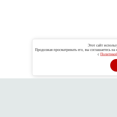
Этот сайт использ
Продолжая просматривать его, вы соглашаетесь на
с
Политикой
Главная
О компании
Как сделать заказ ?
Обратная связь
Адре
Copyright © 2010 - 2013
Новосибирск
ул. Н-Данченко, 130/1, оф.
2026
Дубровский пр-д, 78/14, стр. 6
ООО "Хитсокс"
Политика