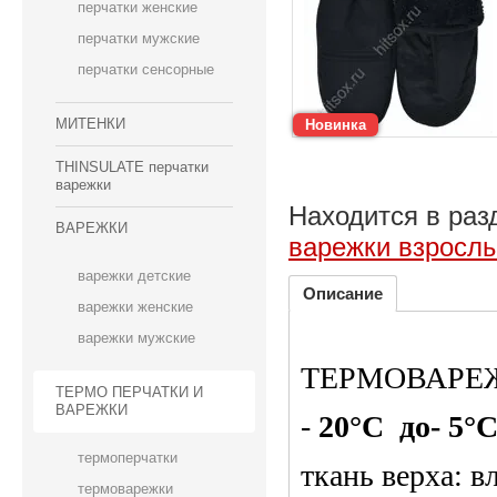
перчатки женские
перчатки мужские
перчатки сенсорные
МИТЕНКИ
Новинка
THINSULATE перчатки
варежки
Находится в раз
ВАРЕЖКИ
варежки взросл
варежки детские
Описание
варежки женские
варежки мужские
ТЕРМОВАРЕЖК
ТЕРМО ПЕРЧАТКИ И
ВАРЕЖКИ
-
20°C до-
5°
термоперчатки
ткань верха: 
термоварежки