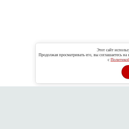
Этот сайт использ
Продолжая просматривать его, вы соглашаетесь на
с
Политикой
Главная
О компании
Как сделать заказ ?
Обратная связь
Адре
Copyright © 2010 - 2013
Новосибирск
ул. Н-Данченко, 130/1, оф.
2026
Дубровский пр-д, 78/14, стр. 6
ООО "Хитсокс"
Политика