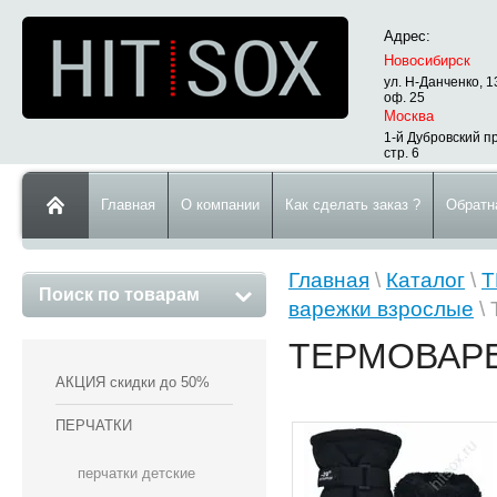
Адрес:
Новосибирск
ул. Н-Данченко, 1
оф. 25
Москва
1-й Дубровский пр
стр. 6
Главная
О компании
Как сделать заказ ?
Обратн
Главная
\
Каталог
\
Т
Поиск по товарам
варежки взрослые
\ 
ТЕРМОВАРЕ
АКЦИЯ скидки до 50%
ПЕРЧАТКИ
перчатки детские