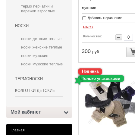
термо перчатки и
мужские
варежки взрослые
Добавить к сравнению
НОСКИ
FINOX
Количество:
носки детские теплые
носки женские теплые
300
руб.
носки мужские
носки мужские теплые
Новинка
Только упаковками
ТЕРМОНОСКИ
КОЛГОТКИ ДЕТСКИЕ
Мой кабинет
Главная