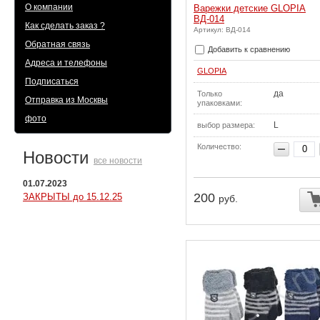
О компании
Варежки детские GLOPIA
ВД-014
Как сделать заказ ?
Артикул: ВД-014
Обратная связь
Добавить к сравнению
Адреса и телефоны
GLOPIA
Подписаться
да
Только
Отправка из Москвы
упаковками:
фото
L
выбор размера:
Количество:
Новости
все новости
01.07.2023
200
ЗАКРЫТЫ до 15.12.25
руб.