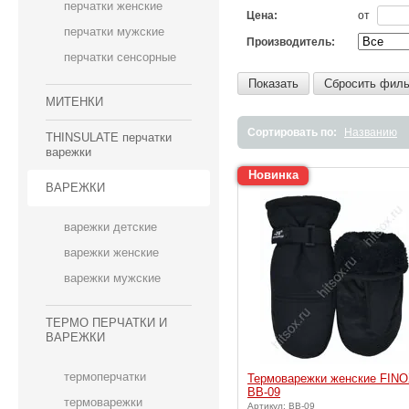
перчатки женские
Цена:
от
перчатки мужские
Производитель:
перчатки сенсорные
Показать
Сбросить филь
МИТЕНКИ
Сортировать по:
Названию
THINSULATE перчатки
варежки
Новинка
ВАРЕЖКИ
варежки детские
варежки женские
варежки мужские
ТЕРМО ПЕРЧАТКИ И
ВАРЕЖКИ
термоперчатки
Термоварежки женские FIN
ВВ-09
термоварежки
Артикул: ВВ-09