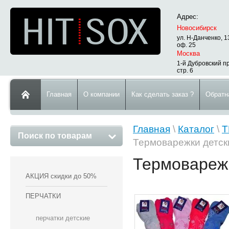
Адрес:
Новосибирск
ул. Н-Данченко, 1
оф. 25
Москва
1-й Дубровский пр
стр. 6
Главная
О компании
Как сделать заказ ?
Обратн
Главная
\
Каталог
\
Т
Поиск по товарам
Термоварежки детск
Термоварежк
АКЦИЯ скидки до 50%
ПЕРЧАТКИ
перчатки детские