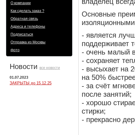
владелец всегд
О компании
Как сделать заказ ?
Основные преим
Обратная связь
изоляционными
Адреса и телефоны
- является луч
Подписаться
поддерживает т
Отправка из Москвы
- очень малый в
фото
- сохраняет те
Новости
- высыхает на 
все новости
на 50% быстрее
01.07.2023
ЗАКРЫТЫ до 15.12.25
- за счёт мгно
после занятий;
- хорошо стира
стирки;
- прекрасно де