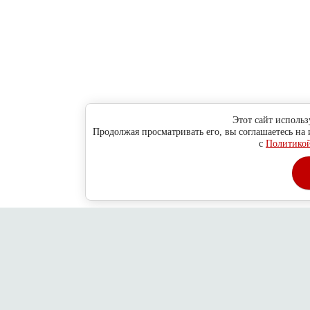
Этот сайт использ
Продолжая просматривать его, вы соглашаетесь на
с
Политикой
Главная
О компании
Как сделать заказ ?
Обратная связь
Адре
Copyright © 2010 - 2013
Новосибирск
ул. Н-Данченко, 130/1, оф.
2026
Дубровский пр-д, 78/14, стр. 6
ООО "Хитсокс"
Политика