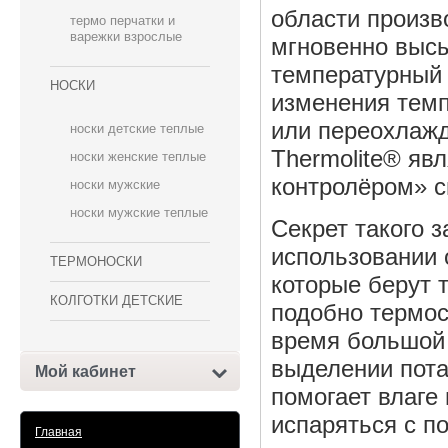
области произв
термо перчатки и
варежки взрослые
мгновенно выс
температурный 
НОСКИ
изменения темп
или переохлажд
носки детские теплые
Thermolite® яв
носки женские теплые
контролёром» с
носки мужские
носки мужские теплые
Секрет такого 
использовании 
ТЕРМОНОСКИ
которые берут т
КОЛГОТКИ ДЕТСКИЕ
подобно термос
время большой 
выделении пота,
Мой кабинет
помогает влаге
испаряться с п
Главная