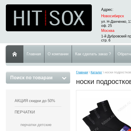
Адрес:
Новосибирск
ул. Н-Данченко, 1
оф. 25
Москва
1-й Дубровский пр
стр. 6
Главная
О компании
Как сделать заказ ?
Обратн
Главная
\
Каталог
\ носки подростко
Поиск по товарам
носки подростко
АКЦИЯ скидки до 50%
ПЕРЧАТКИ
перчатки детские