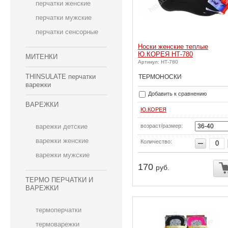
перчатки женские
перчатки мужские
перчатки сенсорные
Носки женские теплые
Ю.КОРЕЯ НТ-780
МИТЕНКИ
Артикул: НТ-780
THINSULATE перчатки
ТЕРМОНОСКИ
варежки
Добавить к сравнению
ВАРЕЖКИ
Ю.КОРЕЯ
возраст/размер:
варежки детские
варежки женские
Количество:
варежки мужские
170
руб.
ТЕРМО ПЕРЧАТКИ И
ВАРЕЖКИ
термоперчатки
термоварежки