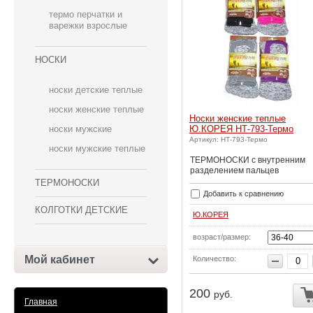
термо перчатки и
варежки взрослые
НОСКИ
носки детские теплые
носки женские теплые
Носки женские теплые
Ю.КОРЕЯ НТ-793-Термо
носки мужские
Артикул: НТ-793-Термо
носки мужские теплые
ТЕРМОНОСКИ с внутренним
разделением пальцев
ТЕРМОНОСКИ
Добавить к сравнению
КОЛГОТКИ ДЕТСКИЕ
Ю.КОРЕЯ
возраст/размер:
Мой кабинет
Количество:
200
руб.
Главная