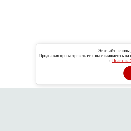
Этот сайт использ
Продолжая просматривать его, вы соглашаетесь на
с
Политикой
Главная
О компании
Как сделать заказ ?
Обратная связь
Адре
Copyright © 2010 - 2013
Новосибирск
ул. Н-Данченко, 130/1, оф.
2026
Дубровский пр-д, 78/14, стр. 6
ООО "Хитсокс"
Политика