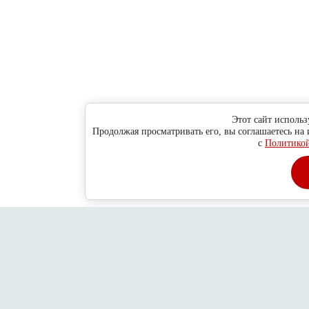
Этот сайт использ
Продолжая просматривать его, вы соглашаетесь на
с
Политикой
Главная
О компании
Как сделать заказ ?
Обратная связь
Адре
Copyright © 2010 - 2013
Новосибирск
ул. Н-Данченко, 130/1, оф.
2026
Дубровский пр-д, 78/14, стр. 6
ООО "Хитсокс"
Политика