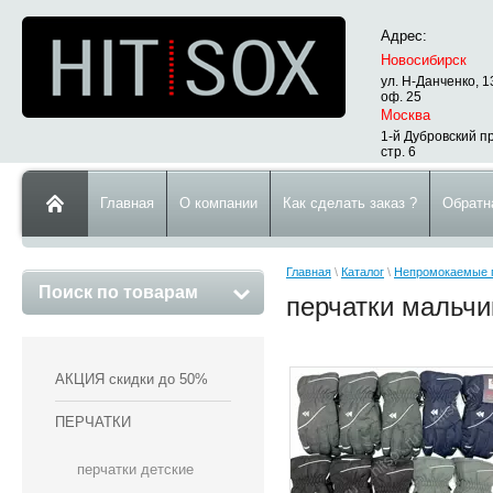
Адрес:
Новосибирск
ул. Н-Данченко, 1
оф. 25
Москва
1-й Дубровский пр
стр. 6
Главная
О компании
Как сделать заказ ?
Обратн
Главная
\
Каталог
\
Непромокаемые п
Поиск по товарам
перчатки мальчи
АКЦИЯ скидки до 50%
ПЕРЧАТКИ
перчатки детские