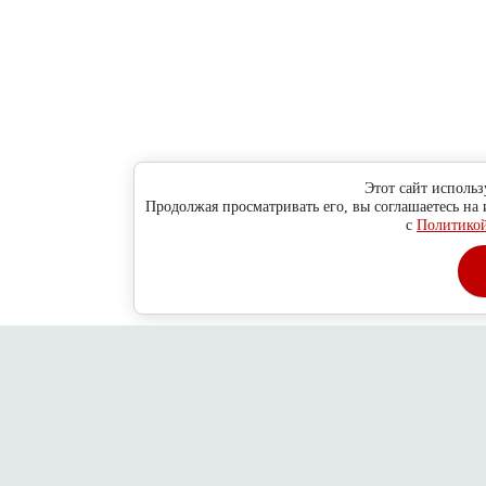
Этот сайт использ
Продолжая просматривать его, вы соглашаетесь на
с
Политикой
Главная
О компании
Как сделать заказ ?
Обратная связь
Адре
Copyright © 2010 - 2013
Новосибирск
ул. Н-Данченко, 130/1, оф.
2026
Дубровский пр-д, 78/14, стр. 6
ООО "Хитсокс"
Политика