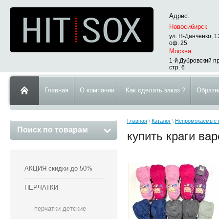
Адрес:
Новосибирск
ул. Н-Данченко, 1
оф. 25
Москва
1-й Дубровский пр
стр. 6
Главная
О компании
Как сделать заказ ?
Обратн
Главная
\
Каталог
\
Непромокаемые 
Поиск по товарам
купить краги ва
АКЦИЯ скидки до 50%
ПЕРЧАТКИ
перчатки детские